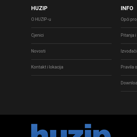
HUZIP
INFO
O HUZIP-u
Opći pro
Cjenici
Pitanja 
Novosti
Izvođači
Kontakt i lokacija
Pravila o
Downlo