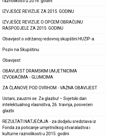
raznolikosti u 2016. godini
IZVJEŠĆE REVIZIJE ZA 2015. GODINU
IZVJEŠĆE REVIZIJE O OPĆEM OBRAČUNU
RASPODJELE ZA 2015. GODINU
Obavijest o održanoj redovnoj skupštini HUZIP-a
Poziv na Skupštinu
Obavijest
OBAVIJEST DRAMSKIM UMJETNICIMA
IZVOĐAČIMA - GLUMCIMA
ZA ČLANOVE POD OVRHOM - VAŽNA OBAVIJEST
Ustani, zauzmi se. Za glazbu! – Svjetski dan
intelektualnog vlasništva, 26. travnja, posvećen
glazbi
REZULTATI NATJEČAJA - za dodjelu sredstava iz
Fonda za poticanje umjetničkog stvaralaštva i
kulturne raznolikosti u 2015. godini