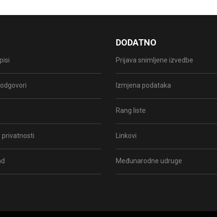
DODATNO
pisi
Prijava snimljene izvedbe
i odgovori
Izmjena podataka
Rang liste
 privatnosti
Linkovi
ad
Međunarodne udruge