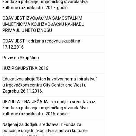
Fonda za poticanje umjetničkog stvaralaštva i
kulturne raznolikosti u 2017. godini
OBAVIJEST IZVOĐAČIMA SAMOSTALNIM
UMJETNICIMA KOJI IZVOĐAČKU NAKNADU
PRIMAJU U NETO IZNOSU
OBAVIJEST - održana redovna skupština -
17.12.2016.
Poziv na Skupštinu
HUZIP SKUPŠTINA 2016
Edukativna akcija˝Stop krivotvorinama i piratstvu˝
u trgovačkom centru City Center one West u
Zagrebu, 26.11.2016.
REZULTATI NATJEČAJA - za dodjelu sredstava iz
Fonda za poticanje umjetničkog stvaralaštva i
kulturne raznolikosti u 2016. godini
Natječaj za dodjelu sredstava iz Fonda za
poticanje umjetničkog stvaralaštva i kulturne