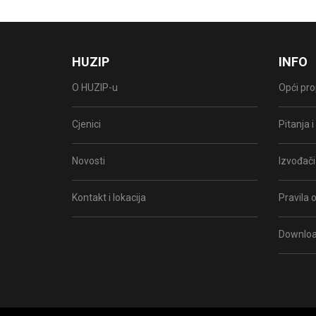
HUZIP
INFO
O HUZIP-u
Opći pro
Cjenici
Pitanja 
Novosti
Izvođači
Kontakt i lokacija
Pravila o
Downlo