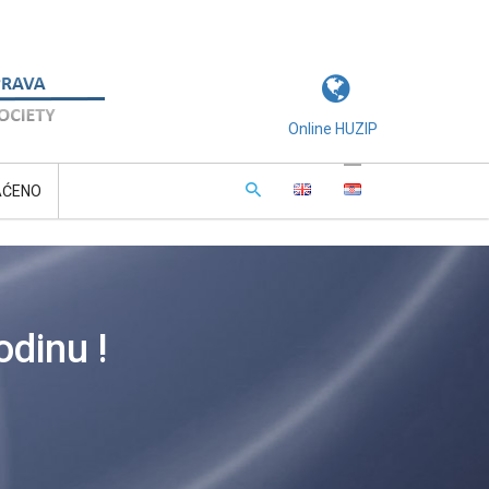
Online HUZIP
AĆENO
odinu !