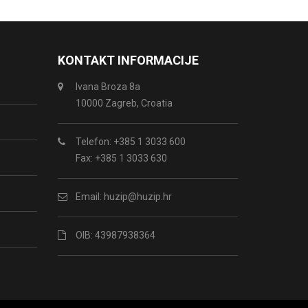
KONTAKT INFORMACIJE
Ivana Broza 8a
10000 Zagreb, Croatia
Telefon: +385 1 3033 600
Fax: +385 1 3033 630
Email:
huzip@huzip.hr
OIB: 43987938364