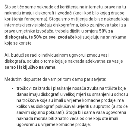
Što se tiče same naknade od korištenja na internetu, pravo na tu
naknadu imaju i diskografi i izvođači (kao i kod bilo kojeg drugog
korištenja fonograma). Stoga smo mišljenja da bi se naknada koju
internetski servisi plaćaju diskografima, kako za njihova tako i za
prava umjetnika izvođača, trebala dijeliti u omjeru
50% za
diskografa, te 50% za sve izvođače
koji sudjeluju na snimkama
koje se koriste.
Ali, budući se radi o individualnom ugovoru između vas i
diskografa, odluka o tome koja je naknada adekvatna za vas je
samo i isključivo na vama
.
Međutim, dopustite da vam pri tom damo par savjeta:
troškovi za izradu i plasiranje nosača zvuka na tržište koje
danas imaju diskografi u velikoj mjeri su smanjeni u odnosu
na troškove koje su imali u vrijeme komadne prodaje, ma
koliko vas diskografi pokušavali uvjeriti u suprotno (a što će
sasvim sigurno pokušati). Stoga bi i sama vaša ugovorena
naknada morala biti znatno veća od one koju ste imali
ugovorenu u vrijeme komadne prodaje;