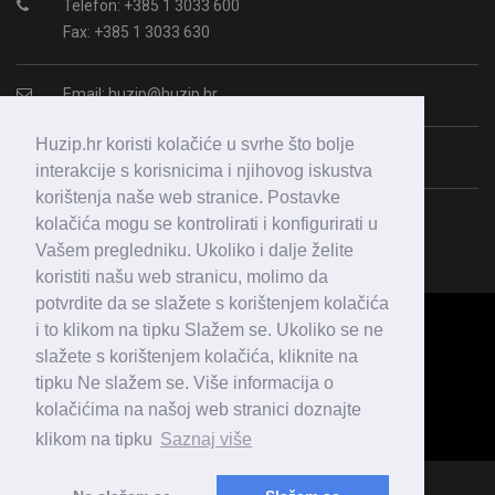
Telefon: +385 1 3033 600
Fax: +385 1 3033 630
Email:
huzip@huzip.hr
Huzip.hr koristi kolačiće u svrhe što bolje
OIB: 43987938364
interakcije s korisnicima i njihovog iskustva
korištenja naše web stranice. Postavke
kolačića mogu se kontrolirati i konfigurirati u
Vašem pregledniku. Ukoliko i dalje želite
koristiti našu web stranicu, molimo da
potvrdite da se slažete s korištenjem kolačića
i to klikom na tipku Slažem se. Ukoliko se ne
slažete s korištenjem kolačića, kliknite na
tipku Ne slažem se. Više informacija o
kolačićima na našoj web stranici doznajte
klikom na tipku
Saznaj više