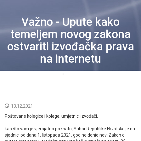
IZVOĐAČI
Važno - Upute kako
PROPISI
temeljem novog zakona
CJENICI
ostvariti izvođačka prava
na internetu
DOKUMENTI
NOVOSTI
Početna
Prošle obavijesti
KORISNICI
KONTAKT
13.12.2021
Poštovane kolegice i kolege, umjetnici izvođači,
NEISPLAĆENO
kao što vam je vjerojatno poznato, Sabor Republike Hrvatske je na
HRVATSKI
sjednici od dana 1. listopada 2021. godine donio novi Zakon o