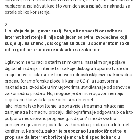
naplaćena, isplaćivati kao što vam do sada isplaćuje naknadu za
ostale oblike korištenja.
2.
U slučaju da je ugovor zaključen, ali ne sadrži odredbe za
internet korištenje ili nije zaključen sa svim izvođačima koji
sudjeluju na snimci, diskografi su dužni u spomenutom roku
od tri godine te ugovore uskladiti sa zakonom.
Uglavnom se tu radi o starim snimkama, nastalim prije pojave
digitalnih izdanja i interneta i za koje diskografi uporno tvrde da
imaju ugovore iako su se ti ugovori odnosili isključivo na komadnu
prodaju (gramofonske ploče ili kasnije CD-i), a i ugovorena
naknada za izvođače u tim ugovorima utvrđivana je od osnovice
za komadnu prodaju. No, moguće je da i novi ugovori nemaju
reguliranu klauzulu koja se odnosi na Internet.
Iako internetsko korištenje, a ponajviše streaming, nikako nije
zamjena za komadnu prodaju, diskografima je odgovaralo da isto
potpuno neosnovano proglase „prodajom“ i neadekvatno
primijene ugovorene postotke za komadnu prodaju i na Internet
korištenje. Na sreću,
zakon je prepoznao tu nelogičnost te je
propisao da Internet korištenje mora biti specificirano u