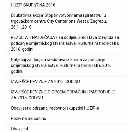
HUZIP SKUPŠTINA 2016
Edukativna akcija˝Stop krivotvorinama i piratstvu˝ u
trgovačkom centru City Center one West u Zagrebu,
26.11.2016.
REZULTATI NATJEČAJA - za dodjelu sredstava iz Fonda za
poticanje umjetničkog stvaralaštva i kulturne raznolikosti u
2016. godini
Natječaj za dodjelu sredstava iz Fonda za poticanje
umjetničkog stvaralaštva i kulturne raznolikosti u 2016.
godini
IZVJEŠĆE REVIZIJE ZA 2015. GODINU
IZVJEŠĆE REVIZIJE O OPĆEM OBRAČUNU RASPODJELE
ZA 2015. GODINU
Obavijest o održanoj redovnoj skupštini HUZIP-a
Poziv na Skupštinu
Obavijest