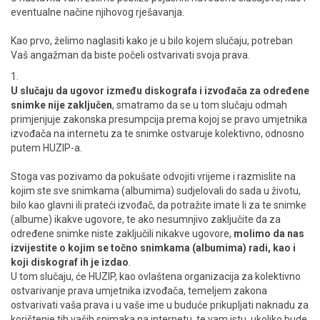
eventualne načine njihovog rješavanja.
Kao prvo, želimo naglasiti kako je u bilo kojem slučaju, potreban
Vaš angažman da biste počeli ostvarivati svoja prava.
1.
U slučaju da ugovor između diskografa i izvođača za određene
snimke nije zaključen
, smatramo da se u tom slučaju odmah
primjenjuje zakonska presumpcija prema kojoj se pravo umjetnika
izvođača na internetu za te snimke ostvaruje kolektivno, odnosno
putem HUZIP-a.
Stoga vas pozivamo da pokušate odvojiti vrijeme i razmislite na
kojim ste sve snimkama (albumima) sudjelovali do sada u životu,
bilo kao glavni ili prateći izvođač, da potražite imate li za te snimke
(albume) ikakve ugovore, te ako nesumnjivo zaključite da za
određene snimke niste zaključili nikakve ugovore,
molimo da nas
izvijestite o kojim se točno snimkama (albumima) radi, kao i
koji diskograf ih je izdao
.
U tom slučaju, će HUZIP, kao ovlaštena organizacija za kolektivno
ostvarivanje prava umjetnika izvođača, temeljem zakona
ostvarivati vaša prava i u vaše ime u buduće prikupljati naknadu za
korištenje tih vaših snimaka na internetu, te vam istu, ukoliko bude