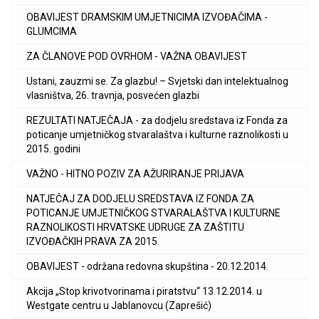
OBAVIJEST DRAMSKIM UMJETNICIMA IZVOĐAČIMA -
GLUMCIMA
ZA ČLANOVE POD OVRHOM - VAŽNA OBAVIJEST
Ustani, zauzmi se. Za glazbu! – Svjetski dan intelektualnog
vlasništva, 26. travnja, posvećen glazbi
REZULTATI NATJEČAJA - za dodjelu sredstava iz Fonda za
poticanje umjetničkog stvaralaštva i kulturne raznolikosti u
2015. godini
VAŽNO - HITNO POZIV ZA AŽURIRANJE PRIJAVA
NATJEČAJ ZA DODJELU SREDSTAVA IZ FONDA ZA
POTICANJE UMJETNIČKOG STVARALAŠTVA I KULTURNE
RAZNOLIKOSTI HRVATSKE UDRUGE ZA ZAŠTITU
IZVOĐAČKIH PRAVA ZA 2015.
OBAVIJEST - održana redovna skupština - 20.12.2014.
Akcija „Stop krivotvorinama i piratstvu“ 13.12.2014. u
Westgate centru u Jablanovcu (Zaprešić)