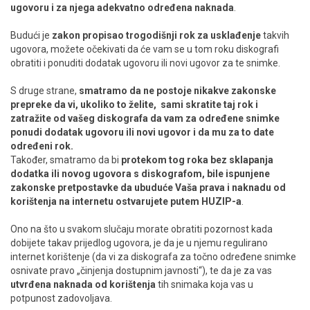
ugovoru i za njega adekvatno određena naknada
.
Budući je
zakon propisao trogodišnji rok za usklađenje
takvih
ugovora, možete očekivati da će vam se u tom roku diskografi
obratiti i ponuditi dodatak ugovoru ili novi ugovor za te snimke.
S druge strane,
smatramo da ne postoje nikakve zakonske
prepreke da vi, ukoliko to želite, sami skratite taj rok i
zatražite od vašeg diskografa da vam za određene snimke
ponudi dodatak ugovoru ili novi ugovor i da mu za to date
određeni rok.
Također, smatramo da bi
protekom tog roka bez sklapanja
dodatka ili novog ugovora s diskografom, bile ispunjene
zakonske pretpostavke da ubuduće Vaša prava i naknadu od
korištenja na internetu ostvarujete putem HUZIP-a
.
Ono na što u svakom slučaju morate obratiti pozornost kada
dobijete takav prijedlog ugovora, je da je u njemu regulirano
internet korištenje (da vi za diskografa za točno određene snimke
osnivate pravo „činjenja dostupnim javnosti“), te da je za vas
utvrđena naknada od korištenja
tih snimaka koja vas u
potpunost zadovoljava.