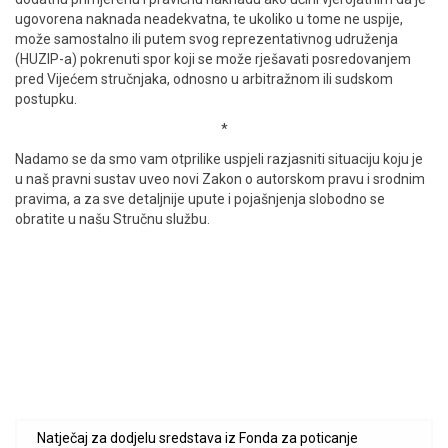
ugovorena naknada neadekvatna, te ukoliko u tome ne uspije,
može samostalno ili putem svog reprezentativnog udruženja
(HUZIP-a) pokrenuti spor koji se može rješavati posredovanjem
pred Vijećem stručnjaka, odnosno u arbitražnom ili sudskom
postupku.
*
Nadamo se da smo vam otprilike uspjeli razjasniti situaciju koju je
u naš pravni sustav uveo novi Zakon o autorskom pravu i srodnim
pravima, a za sve detaljnije upute i pojašnjenja slobodno se
obratite u našu Stručnu službu.
Natječaj za dodjelu sredstava iz Fonda za poticanje