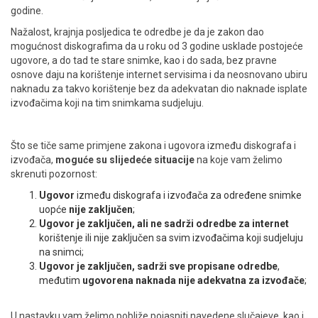
godine.
Nažalost, krajnja posljedica te odredbe je da je zakon dao
mogućnost diskografima da u roku od 3 godine usklade postojeće
ugovore, a do tad te stare snimke, kao i do sada, bez pravne
osnove daju na korištenje internet servisima i da neosnovano ubiru
naknadu za takvo korištenje bez da adekvatan dio naknade isplate
izvođačima koji na tim snimkama sudjeluju.
Što se tiče same primjene zakona i ugovora između diskografa i
izvođača,
moguće su slijedeće situacije
na koje vam želimo
skrenuti pozornost:
Ugovor
između diskografa i izvođača za određene snimke
uopće
nije zaključen
;
Ugovor je zaključen, ali ne sadrži odredbe za internet
korištenje ili nije zaključen sa svim izvođačima koji sudjeluju
na snimci;
Ugovor je zaključen, sadrži sve propisane odredbe
,
međutim
ugovorena naknada nije adekvatna za izvođače
;
U nastavku vam želimo pobliže pojasniti navedene slučajeve, kao i