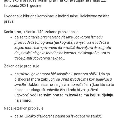
autorskom pravu i srodnim pravima koji je stupio na snagu 22.
listopada 2021. godine.
ENGLISH
Uvedena je hibridna kombinacija individualne i kolektivne zaštite
prava.
Konkretno, u članku 149. zakona propisano je
da se to pitanje
prvenstveno rješava ugovorom između
proizvođača fonograma (diskografa) i umjetnika izvođača u
kojem mora biti ugovoreno da izvođač dozvoljava diskografu
da „stavlja“ njegove izvedbe na internet, a diskograf mu za to
treba platiti ugovorenu naknadu.
Zakon dalje propisuje
da takav
ugovor mora biti sklopljen u pisanom obliku
i da ga
diskograf mora zaključiti
sa SVIM izvođačima koji sudjeluju u
izvedbi.
Dakle, ne samo sa glavnim izvođačem (kao što su to
do sada diskografi redovito činili kada bi zaključivali
ugovore) već i sa
svim pratećim izvođačima koji sudjeluju
na snimci.
Nadalje zakon propisuje
d
a se, ukoliko diskograf s nekim od izvođača ne zaključi