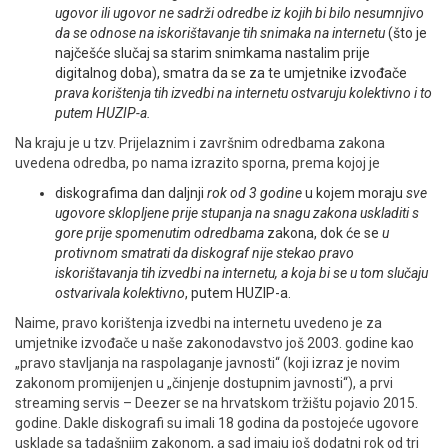
ugovor ili ugovor ne sadrži odredbe iz kojih bi bilo nesumnjivo
da se odnose na iskorištavanje tih snimaka na internetu
(što je
najčešće slučaj sa starim snimkama nastalim prije
digitalnog doba), smatra da se za te umjetnike izvođače
prava korištenja tih izvedbi na internetu ostvaruju kolektivno i to
putem HUZIP-a.
Na kraju je u tzv. Prijelaznim i završnim odredbama zakona
uvedena odredba, po nama izrazito sporna, prema kojoj je
diskografima dan daljnji
rok od 3 godine
u kojem moraju
sve
ugovore sklopljene prije stupanja na snagu zakona uskladiti s
gore prije spomenutim odredbama
zakona, dok će se
u
protivnom smatrati da diskograf nije stekao pravo
iskorištavanja tih izvedbi na internetu, a koja bi se u tom slučaju
ostvarivala kolektivno
, putem HUZIP-a.
Naime, pravo korištenja izvedbi na internetu uvedeno je za
umjetnike izvođače u naše zakonodavstvo još 2003. godine kao
„pravo stavljanja na raspolaganje javnosti“ (koji izraz je novim
zakonom promijenjen u „činjenje dostupnim javnosti“), a prvi
streaming servis – Deezer se na hrvatskom tržištu pojavio 2015.
godine. Dakle diskografi su imali 18 godina da postojeće ugovore
usklade sa tadašnjim zakonom, a sad imaju još dodatni rok od tri