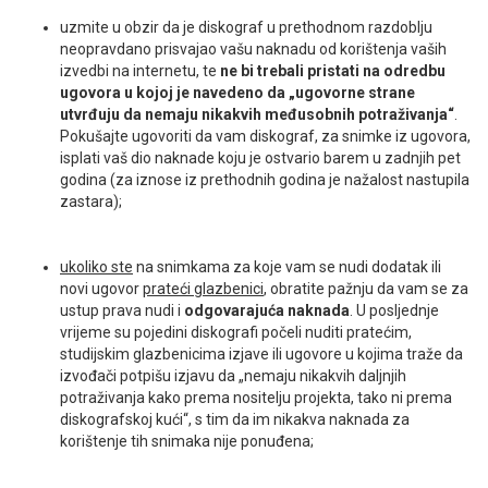
uzmite u obzir da je diskograf u prethodnom razdoblju
neopravdano prisvajao vašu naknadu od korištenja vaših
izvedbi na internetu, te
ne bi trebali pristati na odredbu
ugovora u kojoj je navedeno da „ugovorne strane
utvrđuju da nemaju nikakvih međusobnih potraživanja“
.
Pokušajte ugovoriti da vam diskograf, za snimke iz ugovora,
isplati vaš dio naknade koju je ostvario barem u zadnjih pet
godina (za iznose iz prethodnih godina je nažalost nastupila
zastara);
ukoliko ste
na snimkama za koje vam se nudi dodatak ili
novi ugovor
prateći glazbenici
, obratite pažnju da vam se za
ustup prava nudi i
odgovarajuća naknada
. U posljednje
vrijeme su pojedini diskografi počeli nuditi pratećim,
studijskim glazbenicima izjave ili ugovore u kojima traže da
izvođači potpišu izjavu da „nemaju nikakvih daljnjih
potraživanja kako prema nositelju projekta, tako ni prema
diskografskoj kući“, s tim da im nikakva naknada za
korištenje tih snimaka nije ponuđena;