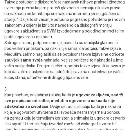
Takvo postupanje diskografa je nastavak njihove prakse i životnog
uvjerenja prema kojem prateći glazbenici nemaju nikakvo pravo
na naknadu od korištenja snimaka na internetu jer su „plaćeni u
studiju“. Da je to shvaćanje potpuno pogrešno potvrđeno je i novim
zakonom u kojem je izričito navedeno da diskografi moraju
ugovore zaključivati sa SVIM izvođačima na pojedinoj snimci te im
platiti ugovorenu naknadu.
S druge strane, potpuno nam je jasno da su studijski glazbenici
pod velikim pritiskom, pa čak i ucjenama, da potpišu takve izjave.
Međutim, želimo naglasiti da se potpisom takve izjave ne odričete
zauvijek
samo svoje
naknade, već se odričete te naknade i u ime
vaših nasljednika. Drugim riječima, potpis takve izjave ili ugovora je
kao da vašim nasljednicima odričete pravo na nasljeđivanje vaše
kuće, stana, ušteđevine ili drugog tipa imovine.
3.
Kao poseban, navodimo i slučaj kada je
ugovor zaključen, sadrži
sve propisane odredbe, međutim ugovorena naknada nije
adekvatna za izvođače
. Ovdje se radi o slučaju kada je naknada
koja je ugovorom utvrđena za izvođača nesrazmjerna u odnosu
na zaradu koju je temeljem korištenja snimaka iz ugovora ostvario
diskograf. U tom slučaju izvođač može od diskografa zatražiti
dodatnu primjerenu i pravičnu naknadu ako učini vjerojatnim da je