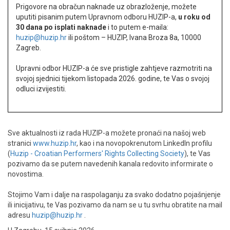
Prigovore na obračun naknade uz obrazloženje, možete
uputiti pisanim putem Upravnom odboru HUZIP-a,
u roku od
30 dana po isplati naknade
i to putem e-maila:
huzip@huzip.hr
ili poštom – HUZIP, Ivana Broza 8a, 10000
Zagreb.
Upravni odbor HUZIP-a će sve pristigle zahtjeve razmotriti na
svojoj sjednici tijekom listopada 2026. godine, te Vas o svojoj
odluci izvijestiti.
Sve aktualnosti iz rada HUZIP-a možete pronaći na našoj web
stranici
www.huzip.hr
, kao i na novopokrenutom LinkedIn profilu
(
Huzip - Croatian Performers' Rights Collecting Society
), te Vas
pozivamo da se putem navedenih kanala redovito informirate o
novostima.
Stojimo Vam i dalje na raspolaganju za svako dodatno pojašnjenje
ili inicijativu, te Vas pozivamo da nam se u tu svrhu obratite na mail
adresu
huzip@huzip.hr
.