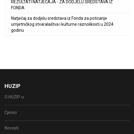
REZULTATI NATJEČAJA - ZA DODJELU SREDSTAVA IZ
FONDA
Natječaj za dodjelu sredstava iz Fonda za poticanje
umjetničkog stvaralaštva i kulturne raznolikosti u 2024.
godinu
HUZIP
O HUZIP-u
Cjenici
Novosti