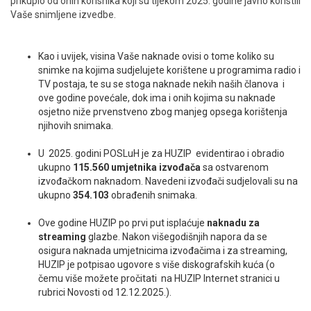
prikupio od onih korisnika koji su tijekom 2025. godine javno koristili
Vaše snimljene izvedbe.
ENGLISH
Kao i uvijek, visina Vaše naknade ovisi o tome koliko su
snimke na kojima sudjelujete korištene u programima radio i
TV postaja, te su se stoga naknade nekih naših članova i
ove godine povećale, dok ima i onih kojima su naknade
osjetno niže prvenstveno zbog manjeg opsega korištenja
njihovih snimaka.
U 2025. godini POSLuH je za HUZIP evidentirao i obradio
ukupno
115.560 umjetnika izvođača
sa ostvarenom
izvođačkom naknadom. Navedeni izvođači sudjelovali su na
ukupno
354.103
obrađenih snimaka.
Ove godine HUZIP po prvi put isplaćuje
naknadu za
streaming
glazbe. Nakon višegodišnjih napora da se
osigura naknada umjetnicima izvođačima i za streaming,
HUZIP je potpisao ugovore s više diskografskih kuća (o
čemu više možete pročitati na HUZIP Internet stranici u
rubrici Novosti od 12.12.2025.).