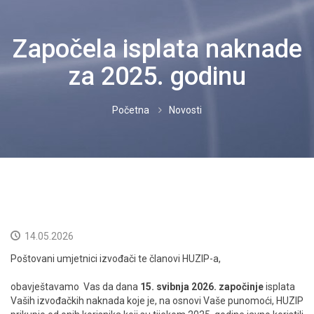
IZVOĐAČI
Započela isplata naknade
PROPISI
za 2025. godinu
CJENICI
Početna
Novosti
DOKUMENTI
NOVOSTI
KORISNICI
KONTAKT
14.05.2026
Poštovani umjetnici izvođači te članovi HUZIP-a,
NEISPLAĆENO
obavještavamo Vas da dana
15. svibnja 2026. započinje
isplata
HRVATSKI
Vaših izvođačkih naknada koje je, na osnovi Vaše punomoći, HUZIP