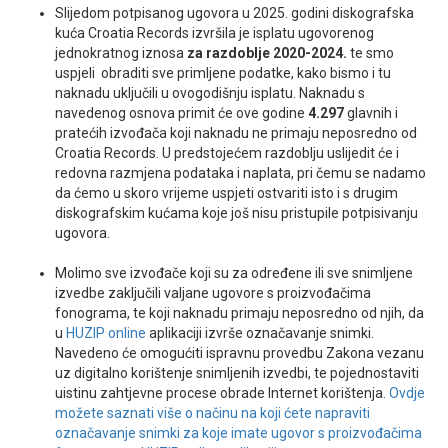
Slijedom potpisanog ugovora u 2025. godini diskografska
kuća Croatia Records izvršila je isplatu ugovorenog
jednokratnog iznosa
za razdoblje 2020-2024.
te smo
uspjeli obraditi sve primljene podatke, kako bismo i tu
naknadu uključili u ovogodišnju isplatu. Naknadu s
navedenog osnova primit će ove godine
4.297
glavnih i
pratećih izvođača koji naknadu ne primaju neposredno od
Croatia Records. U predstojećem razdoblju uslijedit će i
redovna razmjena podataka i naplata, pri čemu se nadamo
da ćemo u skoro vrijeme uspjeti ostvariti isto i s drugim
diskografskim kućama koje još nisu pristupile potpisivanju
ugovora.
Molimo sve izvođače koji su za određene ili sve snimljene
izvedbe zaključili valjane ugovore s proizvođačima
fonograma, te koji naknadu primaju neposredno od njih, da
u
HUZIP online
aplikaciji izvrše označavanje snimki.
Navedeno će omogućiti ispravnu provedbu Zakona vezanu
uz digitalno korištenje snimljenih izvedbi, te pojednostaviti
uistinu zahtjevne procese obrade Internet korištenja.
Ovdje
možete saznati više o načinu na koji ćete napraviti
označavanje snimki za koje imate ugovor s proizvođačima