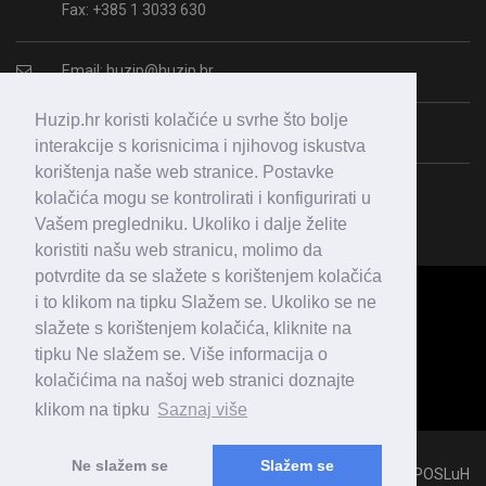
Fax: +385 1 3033 630
Email:
huzip@huzip.hr
Huzip.hr koristi kolačiće u svrhe što bolje
OIB: 43987938364
interakcije s korisnicima i njihovog iskustva
korištenja naše web stranice. Postavke
kolačića mogu se kontrolirati i konfigurirati u
Vašem pregledniku. Ukoliko i dalje želite
koristiti našu web stranicu, molimo da
potvrdite da se slažete s korištenjem kolačića
i to klikom na tipku Slažem se. Ukoliko se ne
slažete s korištenjem kolačića, kliknite na
tipku Ne slažem se. Više informacija o
kolačićima na našoj web stranici doznajte
klikom na tipku
Saznaj više
Ne slažem se
Slažem se
All Rights Reserved 2018 © HUZIP, Developed & Hosted by
POSLuH