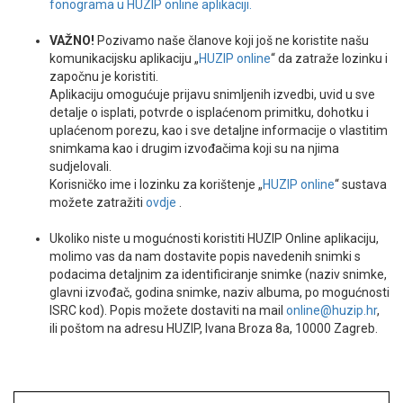
fonograma u HUZIP online aplikaciji.
VAŽNO!
Pozivamo naše članove koji još ne koristite našu
komunikacijsku aplikaciju „
HUZIP online
“ da zatraže lozinku i
započnu je koristiti.
Aplikaciju omogućuje prijavu snimljenih izvedbi, uvid u sve
detalje o isplati, potvrde o isplaćenom primitku, dohotku i
uplaćenom porezu, kao i sve detaljne informacije o vlastitim
snimkama kao i drugim izvođačima koji su na njima
sudjelovali.
Korisničko ime i lozinku za korištenje „
HUZIP online
“ sustava
možete zatražiti
ovdje
.
Ukoliko niste u mogućnosti koristiti HUZIP Online aplikaciju,
molimo vas da nam dostavite popis navedenih snimki s
podacima detaljnim za identificiranje snimke (naziv snimke,
glavni izvođač, godina snimke, naziv albuma, po mogućnosti
ISRC kod). Popis možete dostaviti na mail
online@huzip.hr
,
ili poštom na adresu HUZIP, Ivana Broza 8a, 10000 Zagreb.