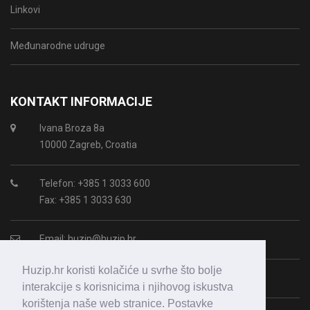
Linkovi
Međunarodne udruge
KONTAKT INFORMACIJE
Ivana Broza 8a
10000 Zagreb, Croatia
Telefon: +385 1 3033 600
Fax: +385 1 3033 630
Email:
huzip@huzip.hr
Huzip.hr koristi kolačiće u svrhe što bolje
OIB: 43987938364
interakcije s korisnicima i njihovog iskustva
korištenja naše web stranice. Postavke