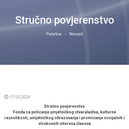
IZVOĐAČI
Stručno povjerenstvo
PROPISI
Početna
Novosti
CJENICI
DOKUMENTI
NOVOSTI
KORISNICI
KONTAKT
07.03.2024
Stručno povjerenstvo
NEISPLAĆENO
Fonda za poticanje umjetničkog stvaralaštva, kulturne
raznolikosti, umjetničkog obrazovanja i promicanje socijalnih i
HRVATSKI
strukovnih interesa članova