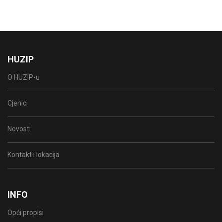
HUZIP
O HUZIP-u
Cjenici
Novosti
Kontakt i lokacija
INFO
Opći propisi